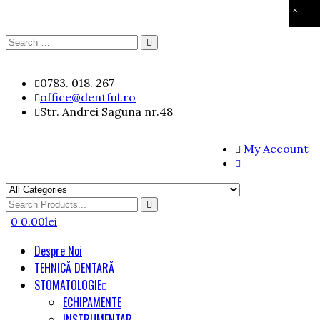
×
Search
Search
for:
Skip
0783. 018. 267
to
office@dentful.ro
content
Str. Andrei Saguna nr.48
My Account
Search
for
0
0.00
lei
Despre Noi
TEHNICĂ DENTARĂ
STOMATOLOGIE
ECHIPAMENTE
INSTRUMENTAR