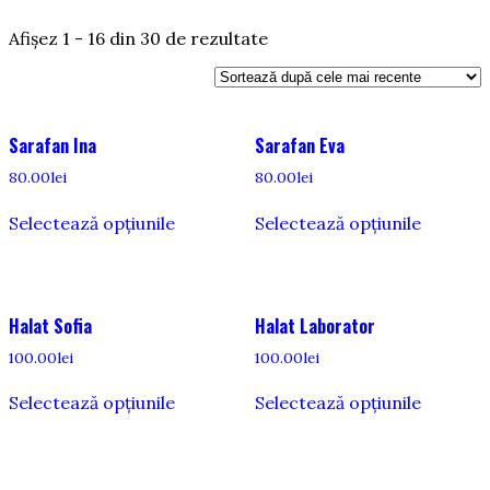
Sortat
Afișez 1 - 16 din 30 de rezultate
după
cele
mai
recente
Sarafan Ina
Sarafan Eva
80.00
lei
80.00
lei
Acest
Acest
Selectează opțiunile
Selectează opțiunile
produs
produs
are
are
mai
mai
multe
multe
variații.
variații.
Halat Sofia
Halat Laborator
Opțiunile
Opțiunil
pot
pot
100.00
lei
100.00
lei
fi
fi
Acest
Acest
alese
alese
Selectează opțiunile
Selectează opțiunile
produs
produs
în
în
are
are
pagina
pagina
mai
mai
produsului.
produsul
multe
multe