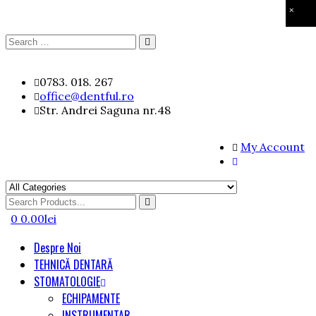
×
Search
Search
for:
Skip
0783. 018. 267
to
office@dentful.ro
content
Str. Andrei Saguna nr.48
My Account
Search
for
0
0.00
lei
Despre Noi
TEHNICĂ DENTARĂ
STOMATOLOGIE
ECHIPAMENTE
INSTRUMENTAR