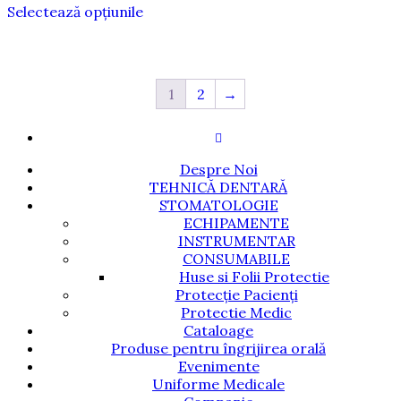
alese
alese
Selectează opțiunile
produs
în
în
are
pagina
pagina
mai
produsului.
produsul
multe
variații.
1
2
→
Opțiunile
pot
fi
alese
Despre Noi
în
TEHNICĂ DENTARĂ
pagina
STOMATOLOGIE
produsului.
ECHIPAMENTE
INSTRUMENTAR
CONSUMABILE
Huse si Folii Protectie
Protecție Pacienți
Protectie Medic
Cataloage
Produse pentru îngrijirea orală
Evenimente
Uniforme Medicale