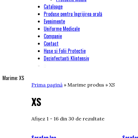
Cataloage
Produse pentru îngrijirea orală
Evenimente
Uniforme Medicale
Companie
Contact
Huse si Folii Protectie
Dezinfectanti Klintensiv
Marime:
XS
Prima pagină
» Marime produs » XS
XS
Sortat
Afișez 1 - 16 din 30 de rezultate
după
cele
mai
Sarafan Ina
Sarafa