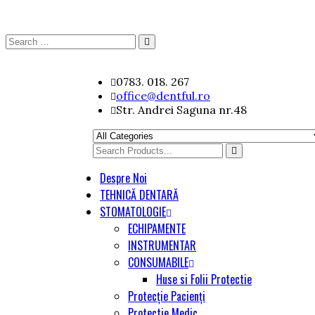
Search
Search
for:
Skip
0783. 018. 267
to
office@dentful.ro
content
Str. Andrei Saguna nr.48
Search
for
Despre Noi
TEHNICĂ DENTARĂ
STOMATOLOGIE
ECHIPAMENTE
INSTRUMENTAR
CONSUMABILE
Huse si Folii Protectie
Protecție Pacienți
Protectie Medic