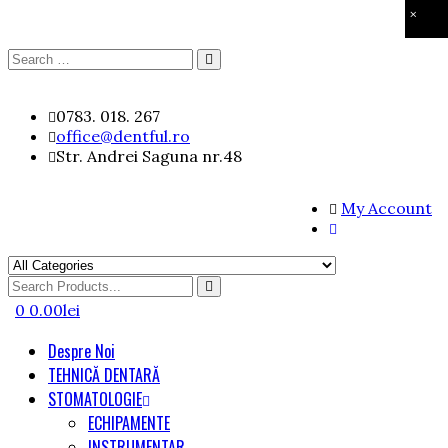
×
Search
Search
for:
Skip
0783. 018. 267
to
office@dentful.ro
content
Str. Andrei Saguna nr.48
My Account
Search
for
0
0.00
lei
Despre Noi
TEHNICĂ DENTARĂ
STOMATOLOGIE
ECHIPAMENTE
INSTRUMENTAR