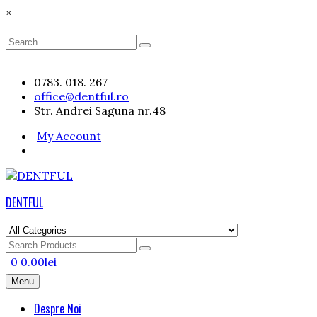
×
Search
Search
for:
Skip
0783. 018. 267
to
office@dentful.ro
content
Str. Andrei Saguna nr.48
My Account
DENTFUL
Search
for
0
0.00
lei
Menu
Despre Noi