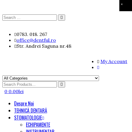
×
Search
Search
for:
Skip
0783. 018. 267
to
office@dentful.ro
content
Str. Andrei Saguna nr.48
My Account
Search
for
0
0.00
lei
Despre Noi
TEHNICĂ DENTARĂ
STOMATOLOGIE
ECHIPAMENTE
INSTRUMENTAR