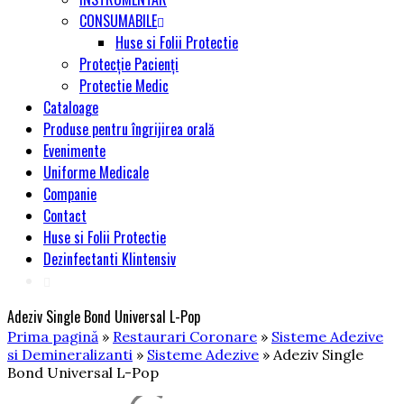
CONSUMABILE
Huse si Folii Protectie
Protecție Pacienți
Protectie Medic
Cataloage
Produse pentru îngrijirea orală
Evenimente
Uniforme Medicale
Companie
Contact
Huse si Folii Protectie
Dezinfectanti Klintensiv
Adeziv Single Bond Universal L-Pop
Prima pagină
»
Restaurari Coronare
»
Sisteme Adezive
si Demineralizanti
»
Sisteme Adezive
» Adeziv Single
Bond Universal L-Pop