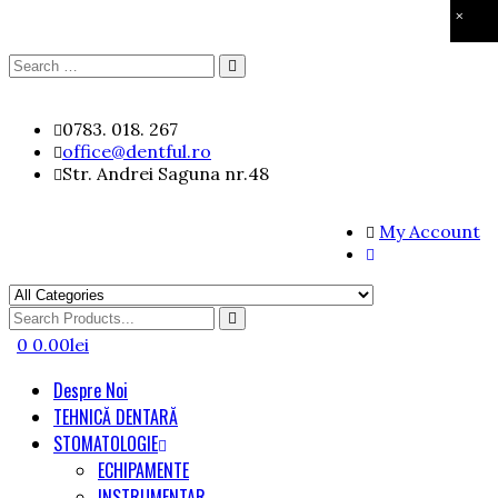
×
Search
Search
for:
Skip
0783. 018. 267
to
office@dentful.ro
content
Str. Andrei Saguna nr.48
My Account
Search
for
0
0.00
lei
Despre Noi
TEHNICĂ DENTARĂ
STOMATOLOGIE
ECHIPAMENTE
INSTRUMENTAR