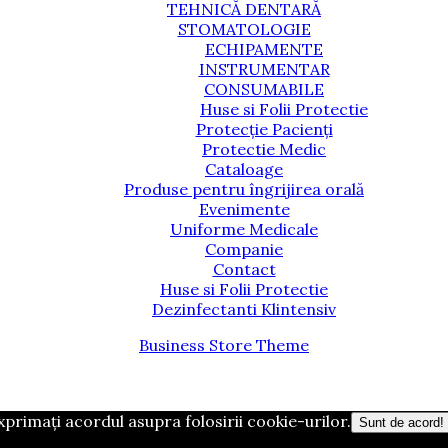
TEHNICĂ DENTARĂ
STOMATOLOGIE
ECHIPAMENTE
INSTRUMENTAR
CONSUMABILE
Huse si Folii Protectie
Protecție Pacienți
Protectie Medic
Cataloage
Produse pentru îngrijirea orală
Evenimente
Uniforme Medicale
Companie
Contact
Huse si Folii Protectie
Dezinfectanti Klintensiv
Business Store Theme
xprimați acordul asupra folosirii cookie-urilor.
Sunt de acord!