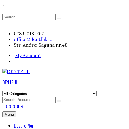
×
Search
Search
for:
Skip
0783. 018. 267
to
office@dentful.ro
content
Str. Andrei Saguna nr.48
My Account
DENTFUL
Search
for
0
0.00
lei
Menu
Despre Noi