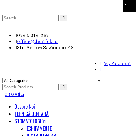
×
Search
Search
for:
Skip
0783. 018. 267
to
office@dentful.ro
content
Str. Andrei Saguna nr.48
My Account
Search
for
0
0.00
lei
Despre Noi
TEHNICĂ DENTARĂ
STOMATOLOGIE
ECHIPAMENTE
INSTRUMENTAR