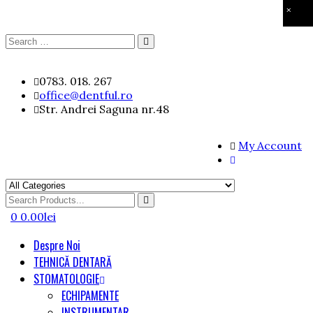
×
Search
Search
for:
Skip
0783. 018. 267
to
office@dentful.ro
content
Str. Andrei Saguna nr.48
My Account
Search
for
0
0.00
lei
Despre Noi
TEHNICĂ DENTARĂ
STOMATOLOGIE
ECHIPAMENTE
INSTRUMENTAR