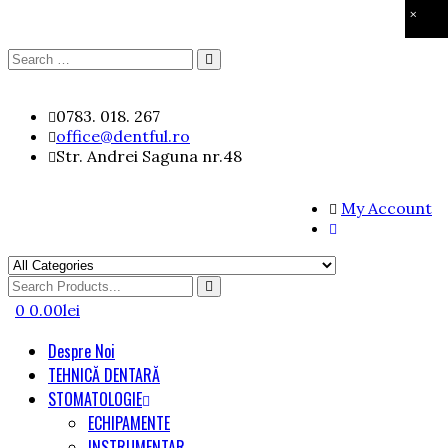
×
Search
Search
for:
Skip
0783. 018. 267
to
office@dentful.ro
content
Str. Andrei Saguna nr.48
My Account
Search
for
0
0.00
lei
Despre Noi
TEHNICĂ DENTARĂ
STOMATOLOGIE
ECHIPAMENTE
INSTRUMENTAR