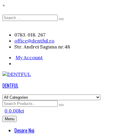
×
Search
Search
for:
Skip
0783. 018. 267
to
office@dentful.ro
content
Str. Andrei Saguna nr.48
My Account
DENTFUL
Search
for
0
0.00
lei
Menu
Despre Noi