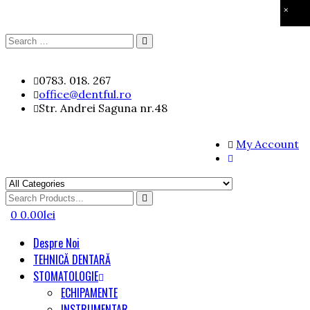
×
Search
Search
for:
Skip
0783. 018. 267
to
office@dentful.ro
content
Str. Andrei Saguna nr.48
My Account
Search
for
0
0.00
lei
Despre Noi
TEHNICĂ DENTARĂ
STOMATOLOGIE
ECHIPAMENTE
INSTRUMENTAR