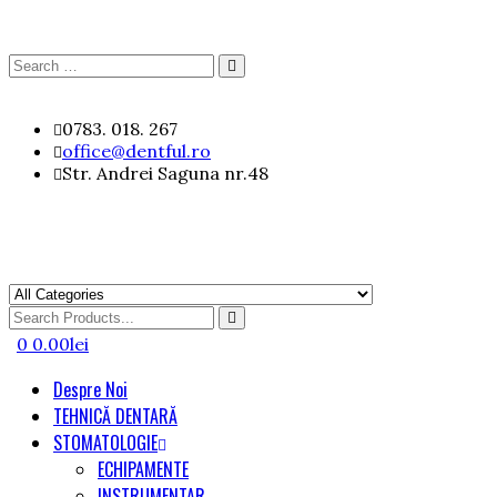
Search
Search
for:
Skip
0783. 018. 267
to
office@dentful.ro
content
Str. Andrei Saguna nr.48
Search
for
0
0.00
lei
Despre Noi
TEHNICĂ DENTARĂ
STOMATOLOGIE
ECHIPAMENTE
INSTRUMENTAR