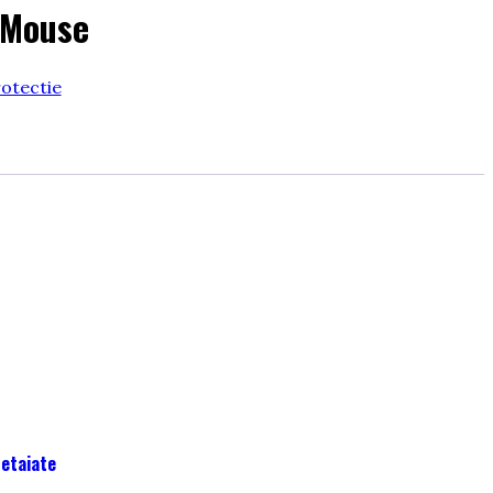
e Mouse
rotectie
retaiate