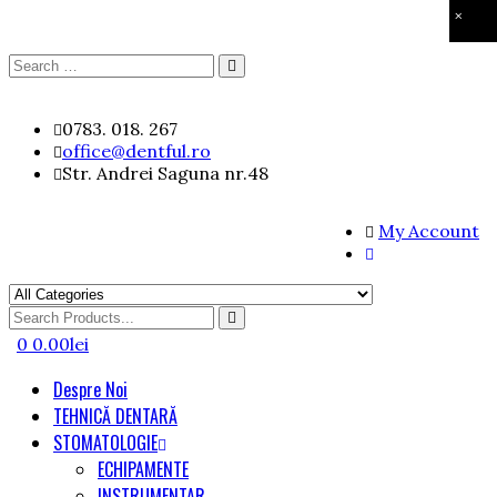
×
Search
Search
for:
Skip
0783. 018. 267
to
office@dentful.ro
content
Str. Andrei Saguna nr.48
My Account
Search
for
0
0.00
lei
Despre Noi
TEHNICĂ DENTARĂ
STOMATOLOGIE
ECHIPAMENTE
INSTRUMENTAR