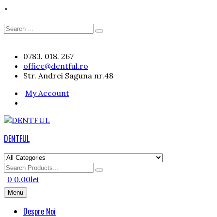
×
Search
Search
for:
Skip
0783. 018. 267
to
office@dentful.ro
content
Str. Andrei Saguna nr.48
My Account
DENTFUL
Search
for
0
0.00
lei
Menu
Despre Noi