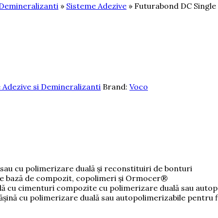
 Demineralizanti
»
Sisteme Adezive
» Futurabond DC Single
 Adezive si Demineralizanti
Brand:
Voco
au cu polimerizare duală și reconstituiri de bonturi
 pe bază de compozit, copolimeri și Ormocer®
ticlă cu cimenturi compozite cu polimerizare duală sau autop
șină cu polimerizare duală sau autopolimerizabile pentru fix