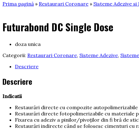
Prima pagină
»
Restaurari Coronare
»
Sisteme Adezive si
Futurabond DC Single Dose
doza unica
Categorii:
Restaurari Coronare
,
Sisteme Adezive
,
Sisteme
Descriere
Descriere
Indicatii
Restaurări directe cu compozite autopolimerizabile s
Restaurări directe fotopolimerizabile cu materiale
Fixarea cu adeziv a pinilor/pivoţilor din fi bră de s
Restaurări indirecte când se folosesc cimenturi cu ră