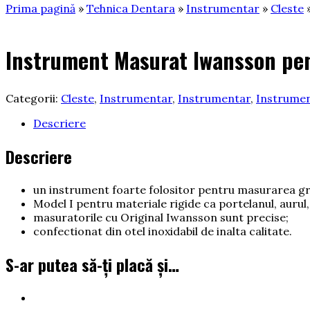
Prima pagină
»
Tehnica Dentara
»
Instrumentar
»
Cleste
»
Instrument Masurat Iwansson pe
Categorii:
Cleste
,
Instrumentar
,
Instrumentar
,
Instrumen
Descriere
Descriere
un instrument foarte folositor pentru masurarea gr
Model I pentru materiale rigide ca portelanul, aurul,
masuratorile cu Original Iwansson sunt precise;
confectionat din otel inoxidabil de inalta calitate.
S-ar putea să-ți placă și…