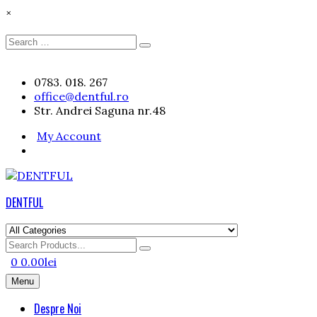
×
Search
Search
for:
Skip
0783. 018. 267
to
office@dentful.ro
content
Str. Andrei Saguna nr.48
My Account
DENTFUL
Search
for
0
0.00
lei
Menu
Despre Noi