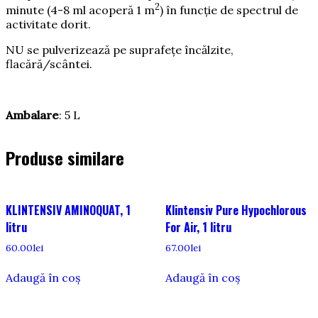
2
minute (4-8 ml acoperă 1 m
) în funcție de spectrul de
activitate dorit.
NU se pulverizează pe suprafețe încălzite,
flacără/scântei.
Ambalare
: 5 L
Produse similare
KLINTENSIV AMINOQUAT, 1
Klintensiv Pure Hypochlorous
litru
For Air, 1 litru
60.00
lei
67.00
lei
Adaugă în coș
Adaugă în coș