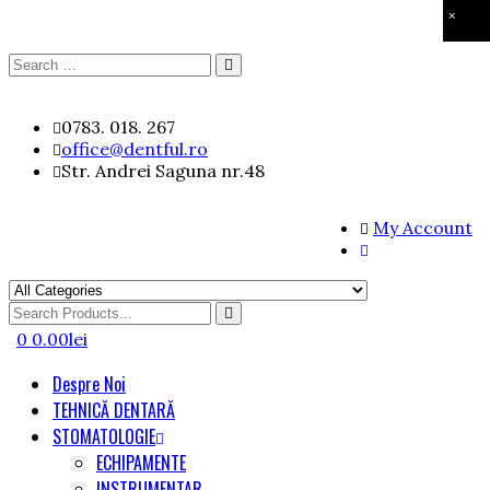
×
Search
Search
for:
Skip
0783. 018. 267
to
office@dentful.ro
content
Str. Andrei Saguna nr.48
My Account
Search
for
0
0.00
lei
Despre Noi
TEHNICĂ DENTARĂ
STOMATOLOGIE
ECHIPAMENTE
INSTRUMENTAR