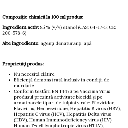
Compoziție chimică la 100 ml produs:
Ingredient activ:
85 % (v/v) etanol (CAS: 64-17-5; CE:
200-578-6)
Alte ingrediente
: agenți denaturanți, apă.
Proprietăți produs:
Nu necesită clătire
Eficiență demonstrată inclusiv în condiții de
murdărie
Conform testării EN 14476 pe Vaccinia Virus
produsul prezintă activitate biocidă și pe
urmatoarele tipuri de tulpini virale: Filoviridae,
Flavivirus, Herpesviridae, Hepatitis B virus (HBV),
Hepatitis C virus (HCV), Hepatitis Delta virus
(HDV), Human Immunodeficiency virus (HIV),
Human T-cell lymphotropic virus (HTLV),