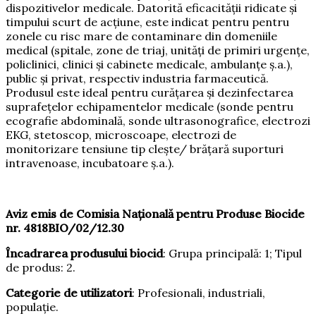
dispozitivelor medicale. Datorită eficacității ridicate și
timpului scurt de acțiune, este indicat pentru pentru
zonele cu risc mare de contaminare din domeniile
medical (spitale, zone de triaj, unități de primiri urgențe,
policlinici, clinici și cabinete medicale, ambulanțe ș.a.),
public și privat, respectiv industria farmaceutică.
Produsul este ideal pentru curățarea și dezinfectarea
suprafețelor echipamentelor medicale (sonde pentru
ecografie abdominală, sonde ultrasonografice, electrozi
EKG, stetoscop, microscoape, electrozi de
monitorizare tensiune tip clește/ brățară suporturi
intravenoase, incubatoare ș.a.).
Aviz emis de Comisia Națională pentru Produse Biocide
nr. 4818BIO/02/12.30
Încadrarea produsului biocid
: Grupa principală: 1; Tipul
de produs: 2.
Categorie de utilizatori
: Profesionali, industriali,
populație.