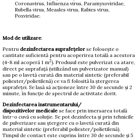
Coronavirus, Influenza virus, Paramyxoviridae,
Rubella virus, Measles virus, Rabies virus,
Poxviridae.
Mod de utilizare
:
Pentru
dezinfectarea suprafețelor
se folosește o
cantitate suficientă pentru acoperirea totală a acestora
2
(4-8 ml acoperă 1 m
). Produsul este pulverizat ca atare,
direct pe suprafață (utilizând un pulverizator manual)
sau pe o lavetă curată din material sintetic (preferabil
poliester/polietilenă) ce va fi folosită la ștergerea
suprafeței. Se lasă să acționeze între 30 de secunde și 2
minute, în funcție de spectrul de activitate dorit.
Dezinfectarea instrumentarului/
dispozitivelor
medicale
se face prin imersarea totală
într-o cuvă cu soluție. Se pot dezinfecta și prin tehnicile
de pulverizare sau ștergere cu o lavetă curată din
material sintetic (preferabil poliester/polietilenă).
Timpul de contact este cuprins între 30 de secunde și 5