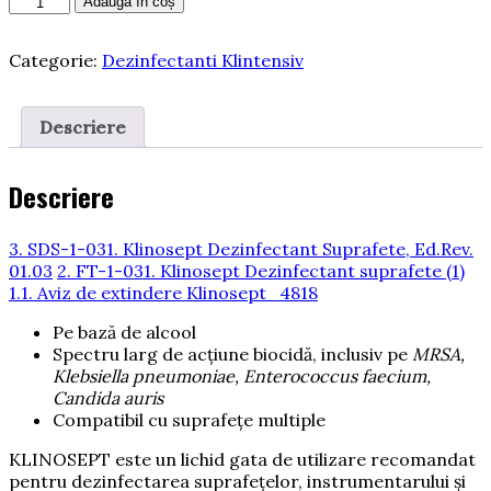
Cantitate
Adaugă în coș
KLINOSEPT®
–
Categorie:
Dezinfectanti Klintensiv
Dezinfectant
rapid
pentru
Descriere
suprafete
RTU
–
Descriere
pe
baza
de
3. SDS-1-031. Klinosept Dezinfectant Suprafete, Ed.Rev.
alcool,
01.03
2. FT-1-031. Klinosept Dezinfectant suprafete (1)
5
1.1. Aviz de extindere Klinosept_4818
litri
Pe bază de alcool
Spectru larg de acțiune biocidă, inclusiv pe
MRSA,
Klebsiella pneumoniae, Enterococcus faecium,
Candida auris
Compatibil cu suprafețe multiple
KLINOSEPT este un lichid gata de utilizare recomandat
pentru dezinfectarea suprafețelor, instrumentarului și