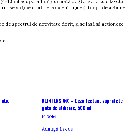
u (4-10 ml acopera 1 m
), urmată de ștergere cu o lavetă
orit, se va ține cont de concentrațiile și timpii de acțiune
e de spectrul de activitate dorit, și se lasă să acționeze
ic.
matic
KLINTENSIV® – Dezinfectant suprafete
gata de utilizare, 500 ml
16.00
lei
Adaugă în coș