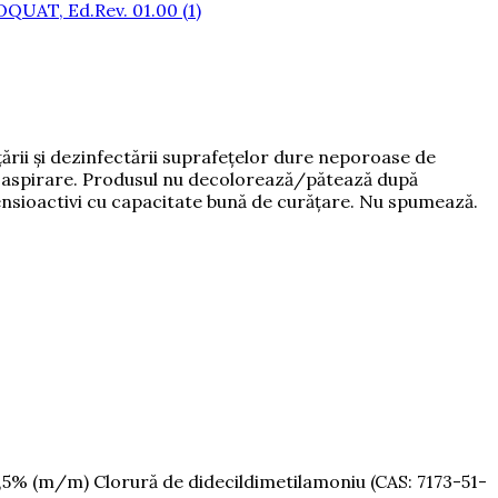
QUAT, Ed.Rev. 01.00 (1)
ii și dezinfectării suprafețelor dure neporoase de
de aspirare. Produsul nu decolorează/pătează după
tensioactivi cu capacitate bună de curățare. Nu spumează.
5% (m/m) Clorură de didecildimetilamoniu (CAS: 7173-51-