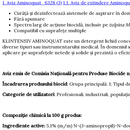
1. Aviz Aminoquat_6328 (3)
1.1. Aviz de extindere Aminoq
Curăță și dezinfectează sistemele de aspirare în do
Fără spumare
Spectru larg de acțiune biocidă, inclusiv pe
tulpina 
Compatibil cu suprafețe multiple
KLINTENSIV AMINOQUAT este un detergent lichid concentrat
diverse tipuri sau instrumentarului medical. În domeniul 
aplicare pe suprafețele netede și solide și prezintă o efi
Aviz emis de Comisia Națională pentru Produse Biocide 
Încadrarea produsului biocid
: Grupa principală: 1; Tipul d
Categorie de utilizatori
: Profesionali, industriali, populați
Compoziție chimică la 100 g produs:
Ingrediente active:
5,1% (m/m) N-(3-aminopropil)-N-dodec