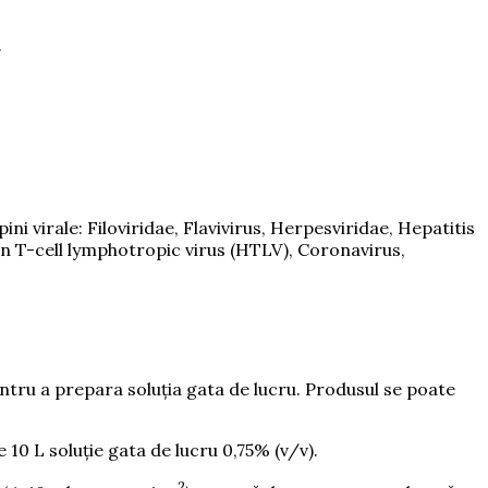
.
ni virale: Filoviridae, Flavivirus, Herpesviridae, Hepatitis
n T-cell lymphotropic virus (HTLV), Coronavirus,
ntru a prepara soluția gata de lucru. Produsul se poate
 10 L soluție gata de lucru 0,75% (v/v).
2