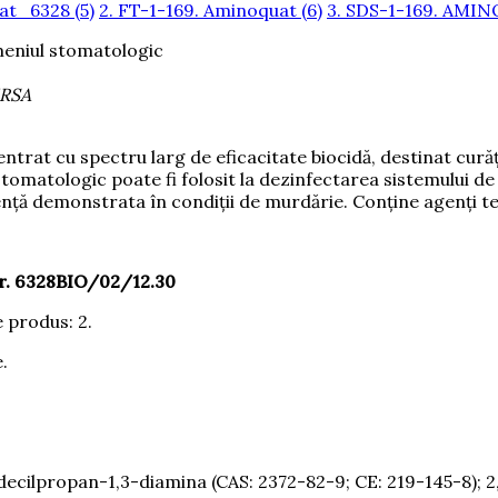
uat_6328 (5)
2. FT-1-169. Aminoquat (6)
3. SDS-1-169. AMINO
meniul stomatologic
MRSA
 cu spectru larg de eficacitate biocidă, destinat curățăr
stomatologic poate fi folosit la dezinfectarea sistemului 
ciență demonstrata în condiții de murdărie. Conține agenți 
nr. 6328BIO/02/12.30
e produs: 2.
e.
ilpropan-1,3-diamina (CAS: 2372-82-9; CE: 219-145-8); 2,