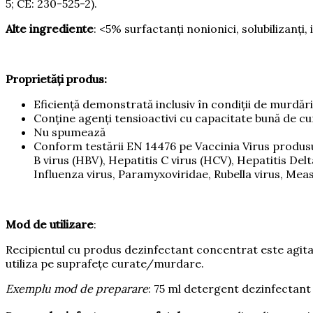
5; CE: 230-525-2).
Alte ingrediente
: <5% surfactanți nonionici, solubilizanți,
Proprietăți produs:
Eficiență demonstrată inclusiv în condiții de murdăr
Conține agenți tensioactivi cu capacitate bună de cu
Nu spumează
Conform testării EN 14476 pe Vaccinia Virus produsul p
B virus (HBV), Hepatitis C virus (HCV), Hepatitis D
Influenza virus, Paramyxoviridae, Rubella virus, Measl
Mod de utilizare
:
Recipientul cu produs dezinfectant concentrat este agitat
utiliza pe suprafețe curate/murdare.
Exemplu mod de preparare
: 75 ml detergent dezinfectant 