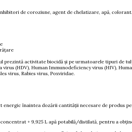
 inhibitori de coroziune, agent de chelatizare, apă, colorant
ie
rățare
rezintă activitate biocidă și pe urmatoarele tipuri de tulpi
elta virus (HDV), Human Immunodeficiency virus (HIV), Huma
es virus, Rabies virus, Poxviridae.
 energic înaintea dozării cantității necesare de produs pe
concentrat + 9,925 L apă potabilă/distilată, pentru a obține