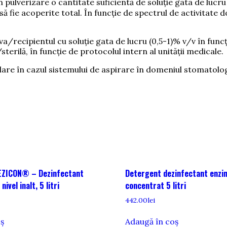
n pulverizare o cantitate suficientă de soluție gata de lucr
să fie acoperite total. În funcție de spectrul de activitate d
va/recipientul cu soluție gata de lucru (0,5-1)% v/v în funcți
erilă, în funcție de protocolul intern al unității medicale.
lare în cazul sistemului de aspirare în domeniul stomatolog
EZICON® – Dezinfectant
Detergent dezinfectant enzi
ivel inalt, 5 litri
concentrat 5 litri
442.00
lei
oș
Adaugă în coș