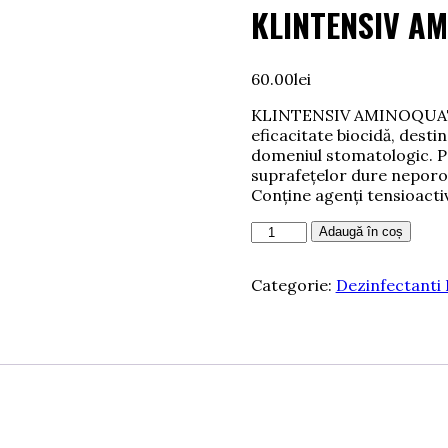
KLINTENSIV AMI
60.00
lei
KLINTENSIV AMINOQUAT es
eficacitate biocidă, destin
domeniul stomatologic. Poa
suprafețelor dure neporoa
Conține agenți tensioacti
Cantitate
Adaugă în coș
KLINTENSIV
AMINOQUAT,
Categorie:
Dezinfectanti 
1
litru