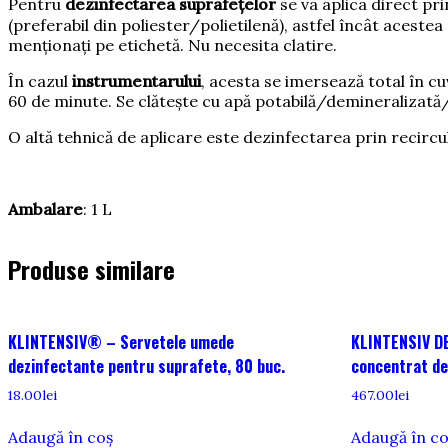
Pentru
dezinfectarea suprafețelor
se va aplica direct pri
(preferabil din poliester/polietilenă), astfel încât acestea 
menționați pe etichetă. Nu necesita clatire.
În cazul
instrumentarului
, acesta se imersează total în cu
60 de minute. Se clătește cu apă potabilă/demineralizată/st
O altă tehnică de aplicare este dezinfectarea prin recircu
Ambalare
: 1 L
Produse similare
KLINTENSIV® – Servetele umede
KLINTENSIV D
dezinfectante pentru suprafete, 80 buc.
concentrat de n
18.00
lei
467.00
lei
Adaugă în coș
Adaugă în c