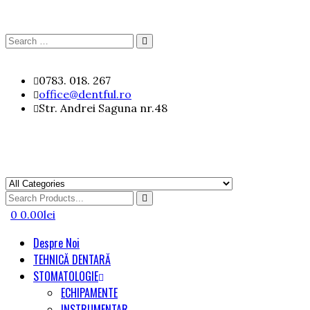
Search
Search
for:
Skip
0783. 018. 267
to
office@dentful.ro
content
Str. Andrei Saguna nr.48
Search
for
0
0.00
lei
Despre Noi
TEHNICĂ DENTARĂ
STOMATOLOGIE
ECHIPAMENTE
INSTRUMENTAR