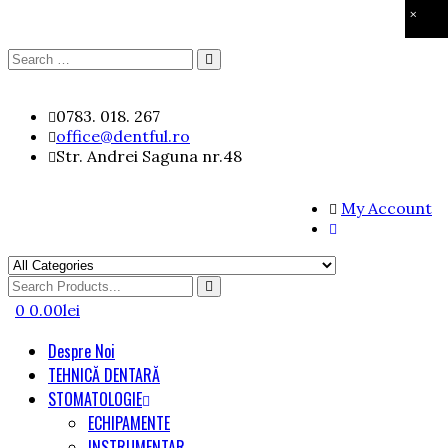
×
Search
Search
for:
Skip
0783. 018. 267
to
office@dentful.ro
content
Str. Andrei Saguna nr.48
My Account
Search
for
0
0.00
lei
Despre Noi
TEHNICĂ DENTARĂ
STOMATOLOGIE
ECHIPAMENTE
INSTRUMENTAR