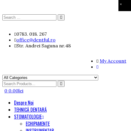
×
Search
Search
for:
Skip
0783. 018. 267
to
office@dentful.ro
content
Str. Andrei Saguna nr.48
My Account
Search
for
0
0.00
lei
Despre Noi
TEHNICĂ DENTARĂ
STOMATOLOGIE
ECHIPAMENTE
INSTRUMENTAR