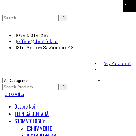
×
Search
Search
for:
Skip
0783. 018. 267
to
office@dentful.ro
content
Str. Andrei Saguna nr.48
My Account
Search
for
0
0.00
lei
Despre Noi
TEHNICĂ DENTARĂ
STOMATOLOGIE
ECHIPAMENTE
INSTRUMENTAR