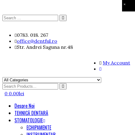
×
Search
Search
for:
Skip
0783. 018. 267
to
office@dentful.ro
content
Str. Andrei Saguna nr.48
My Account
Search
for
0
0.00
lei
Despre Noi
TEHNICĂ DENTARĂ
STOMATOLOGIE
ECHIPAMENTE
INSTRUMENTAR