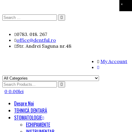
×
Search
Search
for:
Skip
0783. 018. 267
to
office@dentful.ro
content
Str. Andrei Saguna nr.48
My Account
Search
for
0
0.00
lei
Despre Noi
TEHNICĂ DENTARĂ
STOMATOLOGIE
ECHIPAMENTE
INSTRUMENTAR