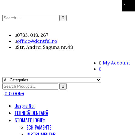
×
Search
Search
for:
Skip
0783. 018. 267
to
office@dentful.ro
content
Str. Andrei Saguna nr.48
My Account
Search
for
0
0.00
lei
Despre Noi
TEHNICĂ DENTARĂ
STOMATOLOGIE
ECHIPAMENTE
INSTRUMENTAR