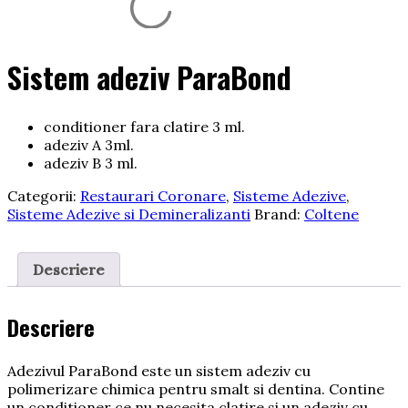
Sistem adeziv ParaBond
conditioner fara clatire 3 ml.
adeziv A 3ml.
adeziv B 3 ml.
Categorii:
Restaurari Coronare
,
Sisteme Adezive
,
Sisteme Adezive si Demineralizanti
Brand:
Coltene
Descriere
Descriere
Adezivul ParaBond este un sistem adeziv cu
polimerizare chimica pentru smalt si dentina. Contine
un conditioner ce nu necesita clatire si un adeziv cu