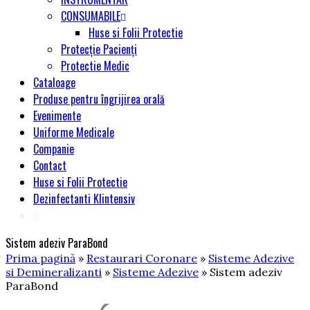
CONSUMABILE
Huse si Folii Protectie
Protecție Pacienți
Protectie Medic
Cataloage
Produse pentru îngrijirea orală
Evenimente
Uniforme Medicale
Companie
Contact
Huse si Folii Protectie
Dezinfectanti Klintensiv
Sistem adeziv ParaBond
Prima pagină
»
Restaurari Coronare
»
Sisteme Adezive
si Demineralizanti
»
Sisteme Adezive
» Sistem adeziv
ParaBond