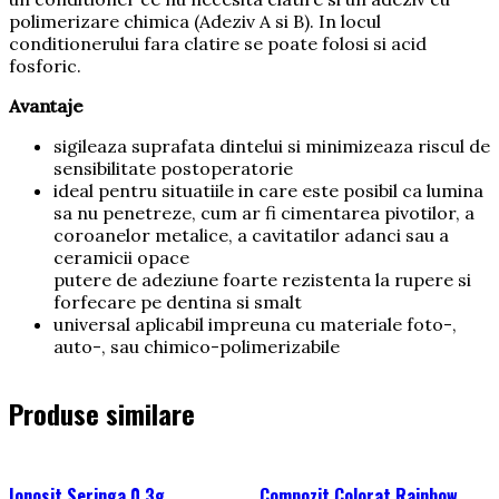
polimerizare chimica (Adeziv A si B). In locul
conditionerului fara clatire se poate folosi si acid
fosforic.
Avantaje
sigileaza suprafata dintelui si minimizeaza riscul de
sensibilitate postoperatorie
ideal pentru situatiile in care este posibil ca lumina
sa nu penetreze, cum ar fi cimentarea pivotilor, a
coroanelor metalice, a cavitatilor adanci sau a
ceramicii opace
putere de adeziune foarte rezistenta la rupere si
forfecare pe dentina si smalt
universal aplicabil impreuna cu materiale foto-,
auto-, sau chimico-polimerizabile
Produse similare
Ionosit Seringa 0.3g
Compozit Colorat Rainbow