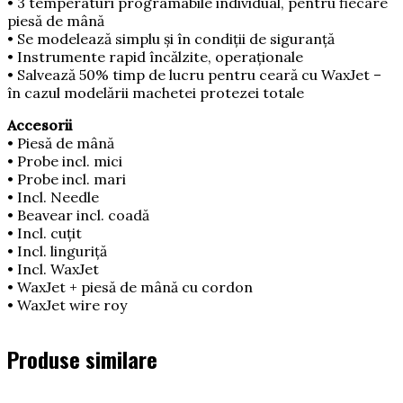
• 3 temperaturi programabile individual, pentru fiecare
piesă de mână
• Se modelează simplu şi în condiţii de siguranţă
• Instrumente rapid încălzite, operaţionale
• Salvează 50% timp de lucru pentru ceară cu WaxJet –
în cazul modelării machetei protezei totale
Accesorii
• Piesă de mână
• Probe incl. mici
• Probe incl. mari
• Incl. Needle
• Beavear incl. coadă
• Incl. cuţit
• Incl. linguriţă
• Incl. WaxJet
• WaxJet + piesă de mână cu cordon
• WaxJet wire roy
Produse similare