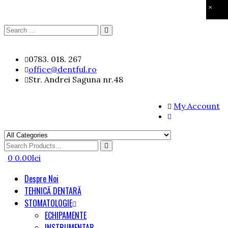
×
Search
Search
for:
Skip
0783. 018. 267
to
office@dentful.ro
content
Str. Andrei Saguna nr.48
My Account
Search
for
0
0.00
lei
Despre Noi
TEHNICĂ DENTARĂ
STOMATOLOGIE
ECHIPAMENTE
INSTRUMENTAR