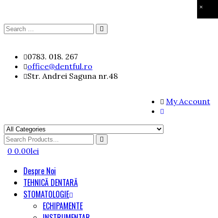
×
Search
Search
for:
Skip
0783. 018. 267
to
office@dentful.ro
content
Str. Andrei Saguna nr.48
My Account
Search
for
0
0.00
lei
Despre Noi
TEHNICĂ DENTARĂ
STOMATOLOGIE
ECHIPAMENTE
INSTRUMENTAR