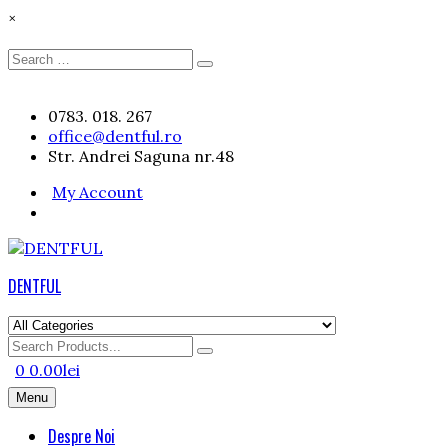
×
Search
Search
for:
Skip
0783. 018. 267
to
office@dentful.ro
content
Str. Andrei Saguna nr.48
My Account
DENTFUL
Search
for
0
0.00
lei
Menu
Despre Noi