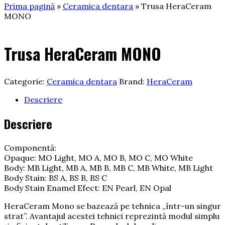
Prima pagină
»
Ceramica dentara
» Trusa HeraCeram
MONO
Trusa HeraCeram MONO
Categorie:
Ceramica dentara
Brand:
HeraCeram
Descriere
Descriere
Componentă:
Opaque: MO Light, MO A, MO B, MO C, MO White
Body: MB Light, MB A, MB B, MB C, MB White, MB Light
Body Stain: BS A, BS B, BS C
Body Stain Enamel Efect: EN Pearl, EN Opal
HeraCeram Mono se bazează pe tehnica „într-un singur
strat”. Avantajul acestei tehnici reprezintă modul simplu