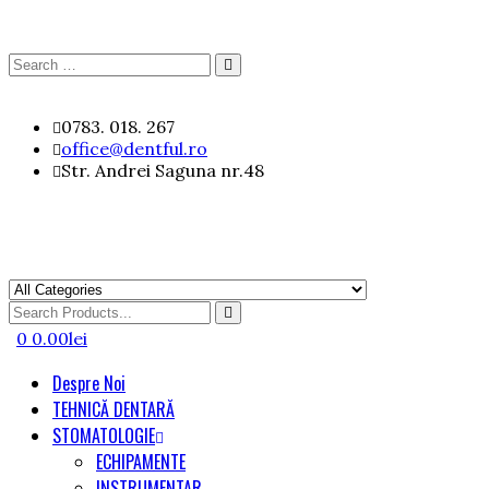
Search
Search
for:
Skip
0783. 018. 267
to
office@dentful.ro
content
Str. Andrei Saguna nr.48
Search
for
0
0.00
lei
Despre Noi
TEHNICĂ DENTARĂ
STOMATOLOGIE
ECHIPAMENTE
INSTRUMENTAR