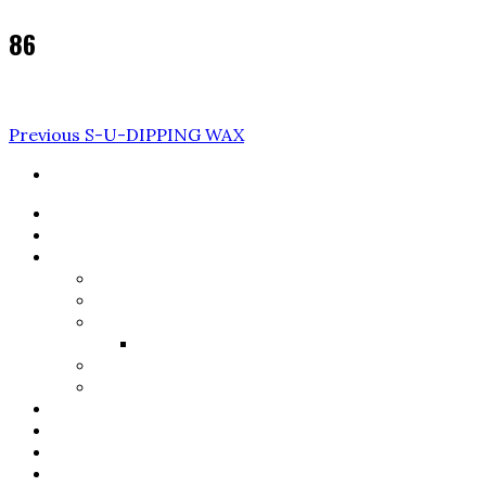
86
Navigare
Previous
Previous
S-U-DIPPING WAX
Post
în
articole