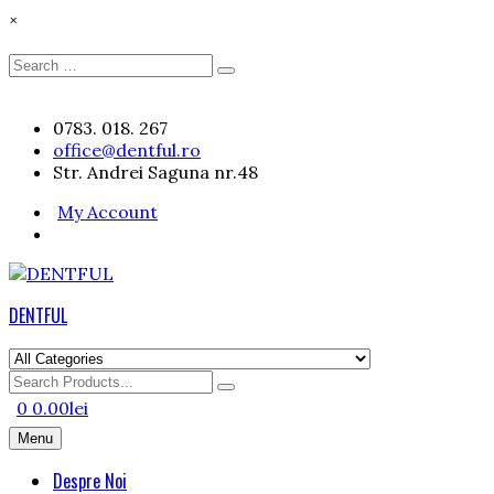
×
Search
Search
for:
Skip
0783. 018. 267
to
office@dentful.ro
content
Str. Andrei Saguna nr.48
My Account
DENTFUL
Search
for
0
0.00
lei
Menu
Despre Noi