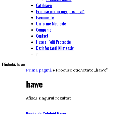
Cataloage
Produse pentru îngrijirea orală
Evenimente
Uniforme Medicale
Companie
Contact
Huse si Folii Protectie
Dezinfectanti Klintensiv
Etichetă:
hawe
Prima pagină
» Produse etichetate „hawe”
hawe
Afișez singurul rezultat
Banda de Celuloid Hawe