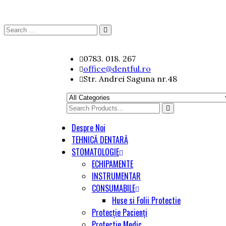
Search
Search
for:
Skip
0783. 018. 267
to
office@dentful.ro
content
Str. Andrei Saguna nr.48
Search
for
Despre Noi
TEHNICĂ DENTARĂ
STOMATOLOGIE
ECHIPAMENTE
INSTRUMENTAR
CONSUMABILE
Huse si Folii Protectie
Protecție Pacienți
Protectie Medic