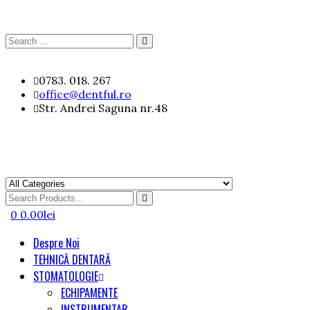
Search
Search
for:
Skip
0783. 018. 267
to
office@dentful.ro
content
Str. Andrei Saguna nr.48
Search
for
0
0.00
lei
Despre Noi
TEHNICĂ DENTARĂ
STOMATOLOGIE
ECHIPAMENTE
INSTRUMENTAR