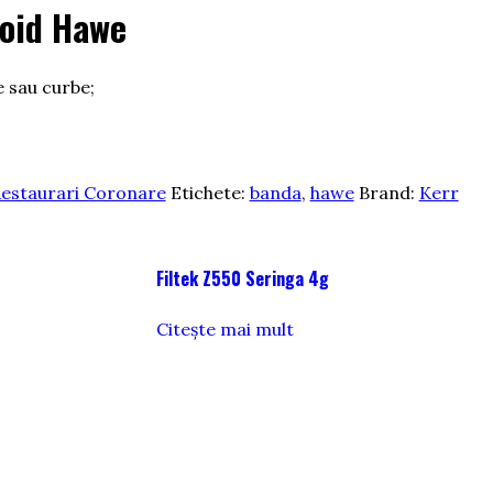
loid Hawe
e sau curbe;
estaurari Coronare
Etichete:
banda
,
hawe
Brand:
Kerr
Filtek Z550 Seringa 4g
Citește mai mult