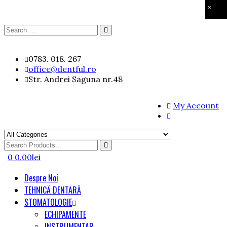
×
Search
Search
for:
Skip
0783. 018. 267
to
office@dentful.ro
content
Str. Andrei Saguna nr.48
My Account
Search
for
0
0.00
lei
Despre Noi
TEHNICĂ DENTARĂ
STOMATOLOGIE
ECHIPAMENTE
INSTRUMENTAR