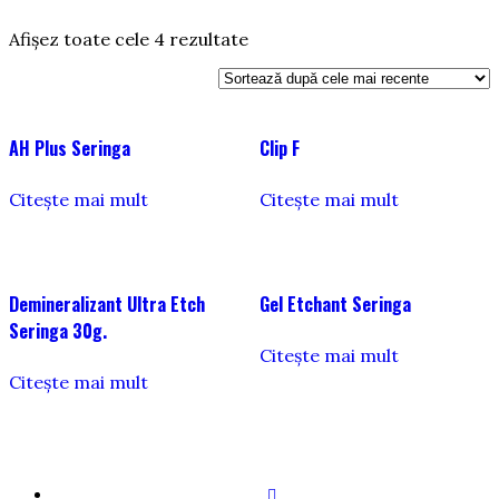
Sortat
Afișez toate cele 4 rezultate
după
cele
mai
recente
AH Plus Seringa
Clip F
Citește mai mult
Citește mai mult
Demineralizant Ultra Etch
Gel Etchant Seringa
Seringa 30g.
Citește mai mult
Citește mai mult