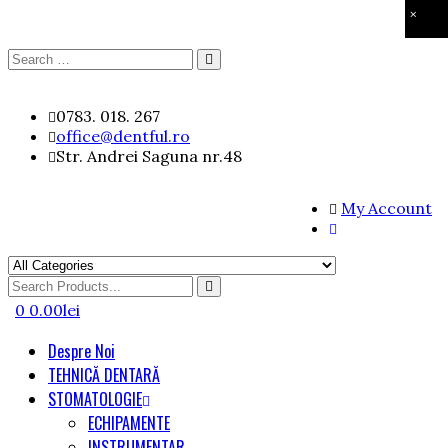
×
Search
Search
for:
Skip
0783. 018. 267
to
office@dentful.ro
content
Str. Andrei Saguna nr.48
My Account
Search
for
0
0.00
lei
Despre Noi
TEHNICĂ DENTARĂ
STOMATOLOGIE
ECHIPAMENTE
INSTRUMENTAR