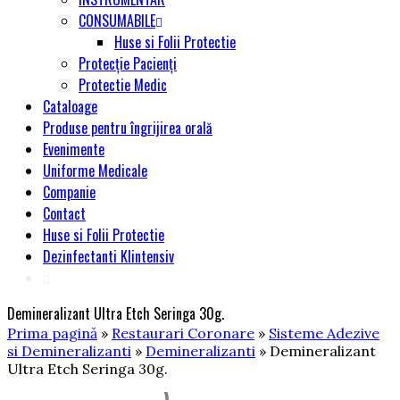
CONSUMABILE
Huse si Folii Protectie
Protecție Pacienți
Protectie Medic
Cataloage
Produse pentru îngrijirea orală
Evenimente
Uniforme Medicale
Companie
Contact
Huse si Folii Protectie
Dezinfectanti Klintensiv
Demineralizant Ultra Etch Seringa 30g.
Prima pagină
»
Restaurari Coronare
»
Sisteme Adezive
si Demineralizanti
»
Demineralizanti
» Demineralizant
Ultra Etch Seringa 30g.