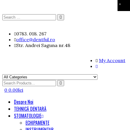
×
Search
Search
for:
Skip
0783. 018. 267
to
office@dentful.ro
content
Str. Andrei Saguna nr.48
My Account
Search
for
0
0.00
lei
Despre Noi
TEHNICĂ DENTARĂ
STOMATOLOGIE
ECHIPAMENTE
INSTRUMENTAR