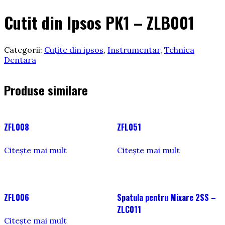
Cutit din Ipsos PK1 – ZLB001
Categorii:
Cuțite din ipsos
,
Instrumentar
,
Tehnica
Dentara
Produse similare
ZFL008
ZFL051
Citește mai mult
Citește mai mult
ZFL006
Spatula pentru Mixare 2SS –
ZLC011
Citește mai mult