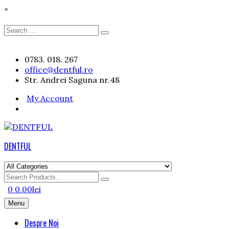
×
Search
Search
for:
Skip
0783. 018. 267
to
office@dentful.ro
content
Str. Andrei Saguna nr.48
My Account
DENTFUL
Search
for
0
0.00
lei
Menu
Despre Noi