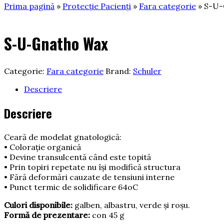
Prima pagină
»
Protecție Pacienți
»
Fara categorie
» S-U-
S-U-Gnatho Wax
Categorie:
Fara categorie
Brand:
Schuler
Descriere
Descriere
Ceară de modelat gnatologică:
• Coloraţie organică
• Devine transulcentă când este topită
• Prin topiri repetate nu îşi modifică structura
• Fără deformări cauzate de tensiuni interne
• Punct termic de solidificare 64oC
Culori disponibile:
galben, albastru, verde şi roşu.
Formă de prezentare:
con 45 g