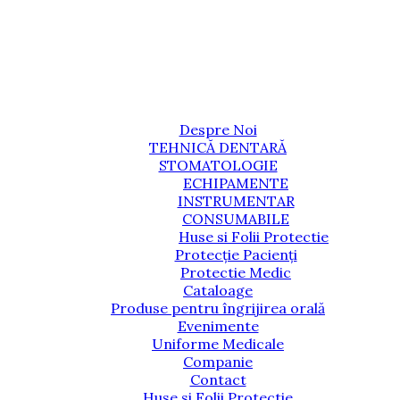
Despre Noi
TEHNICĂ DENTARĂ
STOMATOLOGIE
ECHIPAMENTE
INSTRUMENTAR
CONSUMABILE
Huse si Folii Protectie
Protecție Pacienți
Protectie Medic
Cataloage
Produse pentru îngrijirea orală
Evenimente
Uniforme Medicale
Companie
Contact
Huse si Folii Protectie